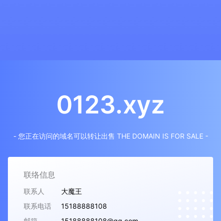
0123.xyz
- 您正在访问的域名可以转让出售 THE DOMAIN IS FOR SALE -
联络信息
联系人
大魔王
联系电话
15188888108
邮箱
15188888108@qq.com